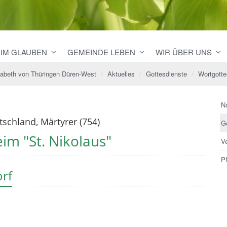
 IM GLAUBEN
GEMEINDE LEBEN
WIR ÜBER UNS
sabeth von Thüringen Düren-West
Aktuelles
Gottesdienste
Wortgotte
N
tschland, Märtyrer (754)
G
im "St. Nikolaus"
V
Pf
orf