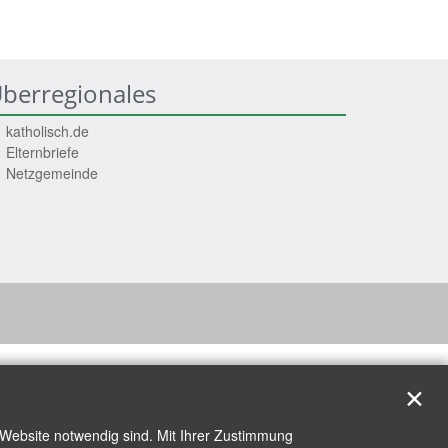
berregionales
katholisch.de
Elternbriefe
Netzgemeinde
✕
 Website notwendig sind. Mit Ihrer Zustimmung