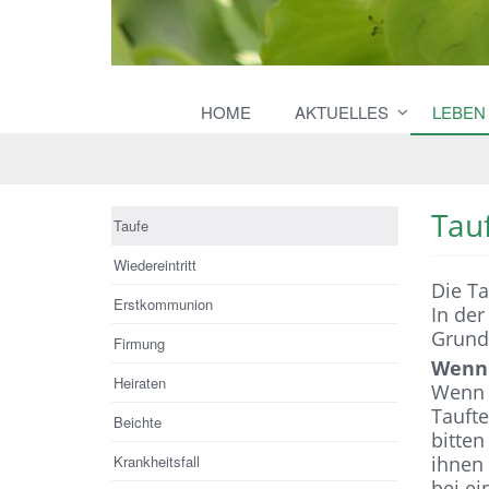
HOME
AKTUELLES
LEBEN
Tau
Taufe
Wiedereintritt
Die Ta
Erstkommunion
In der
Grunds
Firmung
Wenn 
Heiraten
Wenn i
Tauft
Beichte
bitten
Krankheitsfall
ihnen 
bei ei