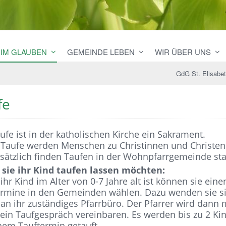
 IM GLAUBEN
GEMEINDE LEBEN
WIR ÜBER UNS
GdG St. Elisabe
fe
ufe ist in der katholischen Kirche ein Sakrament.
 Taufe werden Menschen zu Christinnen und Christen
ätzlich finden Taufen in der Wohnpfarrgemeinde sta
sie ihr Kind taufen lassen möchten:
hr Kind im Alter von 0-7 Jahre alt ist können sie eine
ermine in den Gemeinden wählen. Dazu wenden sie s
 an ihr zuständiges Pfarrbüro. Der Pfarrer wird dann 
ein Taufgespräch vereinbaren. Es werden bis zu 2 Ki
nem Tauftermin getauft.