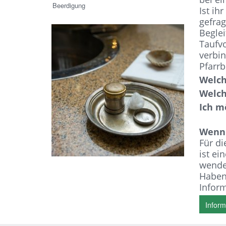
Beerdigung
Ist ih
gefrag
Beglei
Taufv
verbin
Pfarrb
Welch
Welch
Ich m
Wenn 
Für di
ist ei
wenden
Haben 
Inform
Inform