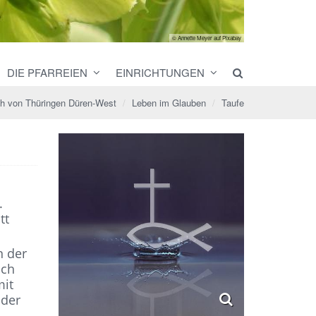
© Annette Meyer auf Pixabay
DIE PFARREIEN
EINRICHTUNGEN
th von Thüringen Düren-West
Leben im Glauben
Taufe
.
tt
n der
ich
mit
nder