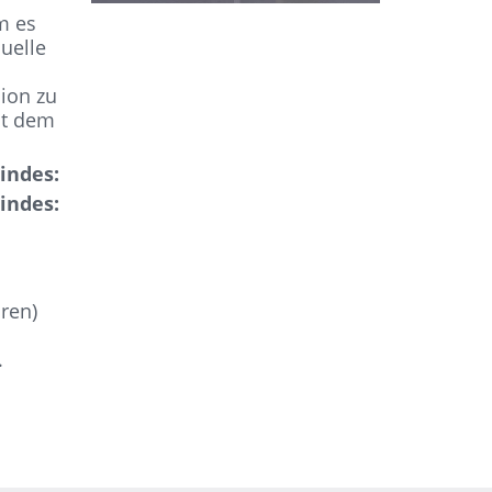
em es
uelle
ion zu
it dem
indes:
indes:
ren)
.